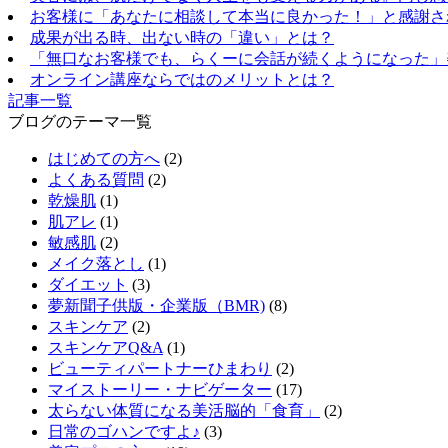
お客様に「あなたに相談して本当に良かった！」と感謝さ
成果が出る時、出ない時の「違い」とは？
「無口なお客様でも、らくーに会話が続くようになった」
オンライン講座ならではのメリットとは？
記事一覧
ブログのテーマ一覧
はじめての方へ
(2)
よくある質問
(2)
乾燥肌
(1)
肌アレ
(1)
敏感肌
(2)
メイク落とし
(1)
ダイエット
(3)
夢新聞子供版・企業版（BMR)
(8)
スキンケア
(2)
スキンケアQ&A
(1)
ビューティパートナーひまわり
(2)
マイストーリー・ナビゲーター
(17)
太らない体質になる美活脳的「食育」
(2)
日常のゴハンですよ♪
(3)