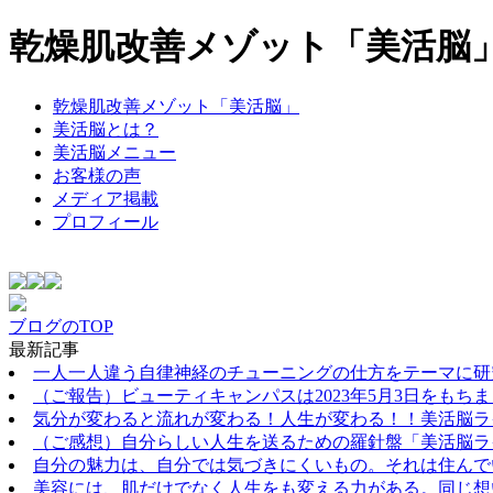
乾燥肌改善メゾット「美活脳
乾燥肌改善メゾット「美活脳」
美活脳とは？
美活脳メニュー
お客様の声
メディア掲載
プロフィール
ブログのTOP
最新記事
一人一人違う自律神経のチューニングの仕方をテーマに研
（ご報告）ビューティキャンパスは2023年5月3日をも
気分が変わると流れが変わる！人生が変わる！！美活脳ラ
（ご感想）自分らしい人生を送るための羅針盤「美活脳ラ
自分の魅力は、自分では気づきにくいもの。それは住んで
美容には、肌だけでなく人生をも変える力がある。同じ想