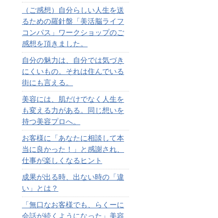
（ご感想）自分らしい人生を送
るための羅針盤「美活脳ライフ
コンパス」ワークショップのご
感想を頂きました。
自分の魅力は、自分では気づき
にくいもの。それは住んでいる
街にも言える。
美容には、肌だけでなく人生を
も変える力がある。同じ想いを
持つ美容プロへ。
お客様に「あなたに相談して本
当に良かった！」と感謝され、
仕事が楽しくなるヒント
成果が出る時、出ない時の「違
い」とは？
「無口なお客様でも、らくーに
会話が続くようになった」美容