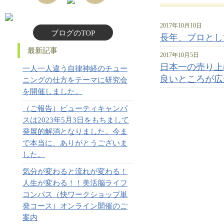
2017年10月10日
ブログのTOP
長年、プロとし
最新記事
2017年10月5日
日本一の売り上
一人一人違う自律神経のチュー
良いところが広
ニングの仕方をテーマに研究会
を開催しました。
（ご報告）ビューティキャンパ
スは2023年5月3日をもちまして
発展的解消となりました。今ま
で本当に、ありがとうございま
した。
気分が変わると流れが変わる！
人生が変わる！！美活脳ライフ
コンパス（快ワークショップ単
発コース）オンライン開催のご
案内