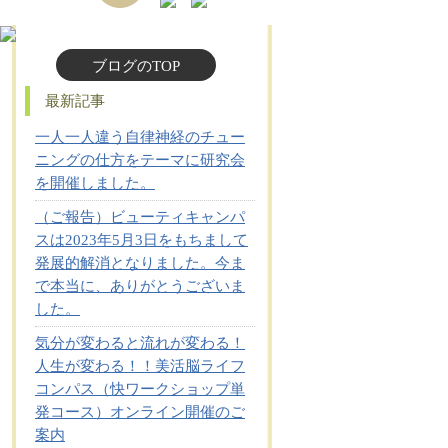
ブログのTOP
最新記事
一人一人違う自律神経のチュー
ニングの仕方をテーマに研究会
を開催しました。
（ご報告）ビューティキャンパ
スは2023年5月3日をもちまして
発展的解消となりました。今ま
で本当に、ありがとうございま
した。
気分が変わると流れが変わる！
人生が変わる！！美活脳ライフ
コンパス（快ワークショップ単
発コース）オンライン開催のご
案内