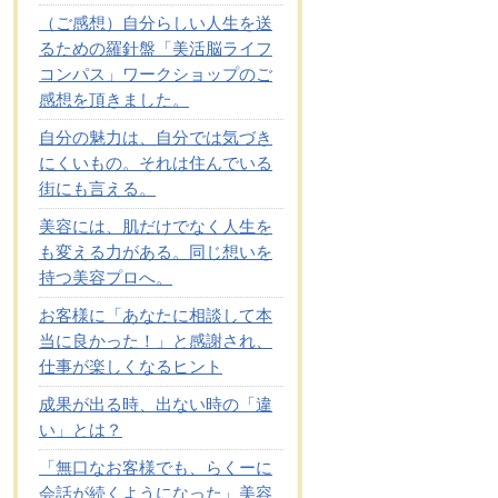
（ご感想）自分らしい人生を送
るための羅針盤「美活脳ライフ
コンパス」ワークショップのご
感想を頂きました。
自分の魅力は、自分では気づき
にくいもの。それは住んでいる
街にも言える。
美容には、肌だけでなく人生を
も変える力がある。同じ想いを
持つ美容プロへ。
お客様に「あなたに相談して本
当に良かった！」と感謝され、
仕事が楽しくなるヒント
成果が出る時、出ない時の「違
い」とは？
「無口なお客様でも、らくーに
会話が続くようになった」美容