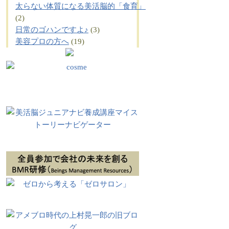
太らない体質になる美活脳的「食育」
(2)
日常のゴハンですよ♪
(3)
美容プロの方へ
(19)